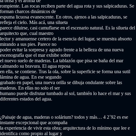
la brisa y el aroma de
rompiente. Las rocas reciben parte del agua rota y sus salpicaduras. Se
forman charcos dinámicos de
espuma licuosa evanescente. En otros, ajenos a las salpicaduras, se
refleja el cielo. Más acá, una silueta
parece diluirse, casi camuflarse en el escenario natural. Es la silueta del
arquitecto que, cual maestro
lector y amanuense certero de la esencia del lugar, se muestra absorto
mirando a sus pies. Parece no
poder evitar la sorpresa y agrado frente a la belleza de una nueva
escenografía que el mar exhibe sobre
el nuevo suelo de maderas. La tablazón que pisa se baña del mar
calmando su bravura. El agua reposa
en ella, se contiene. Tras la ola, sobre la superficie se forma una sutil
lámina de agua. En ese segundo
grabado en papel, una nueva orilla se dibuja ondulante sobre las
maderas. En ellas no solo el ser
humano puede disfrutar tumbado al sol, también lo hace el mar y sus
diferentes estados del agua.
¿Paisaje de agua, maderas o solárium? todos y más… 4 2´92 es ese
instante excepcional que acompaña
la experiencia de vivir esta obra; arquitectura de lo mínimo que lee e
identifica como propio al lugar y