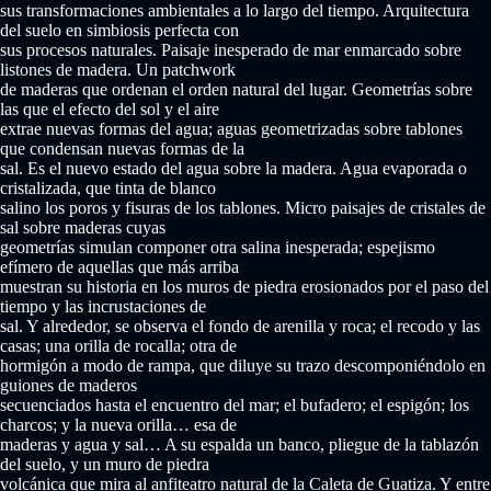
sus transformaciones ambientales a lo largo del tiempo. Arquitectura
del suelo en simbiosis perfecta con
sus procesos naturales. Paisaje inesperado de mar enmarcado sobre
listones de madera. Un patchwork
de maderas que ordenan el orden natural del lugar. Geometrías sobre
las que el efecto del sol y el aire
extrae nuevas formas del agua; aguas geometrizadas sobre tablones
que condensan nuevas formas de la
sal. Es el nuevo estado del agua sobre la madera. Agua evaporada o
cristalizada, que tinta de blanco
salino los poros y fisuras de los tablones. Micro paisajes de cristales de
sal sobre maderas cuyas
geometrías simulan componer otra salina inesperada; espejismo
efímero de aquellas que más arriba
muestran su historia en los muros de piedra erosionados por el paso del
tiempo y las incrustaciones de
sal. Y alrededor, se observa el fondo de arenilla y roca; el recodo y las
casas; una orilla de rocalla; otra de
hormigón a modo de rampa, que diluye su trazo descomponiéndolo en
guiones de maderos
secuenciados hasta el encuentro del mar; el bufadero; el espigón; los
charcos; y la nueva orilla… esa de
maderas y agua y sal… A su espalda un banco, pliegue de la tablazón
del suelo, y un muro de piedra
volcánica que mira al anfiteatro natural de la Caleta de Guatiza. Y entre